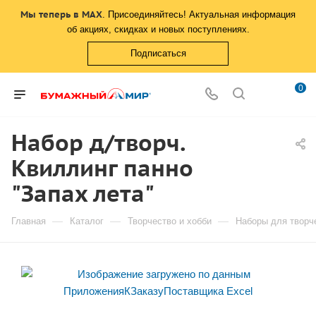
Мы теперь в MAX
. Присоединяйтесь! Актуальная информация
об акциях, скидках и новых поступлениях.
Подписаться
0
Набор д/творч.
Квиллинг панно
"Запах лета"
—
—
—
Главная
Каталог
Творчество и хобби
Наборы для творч