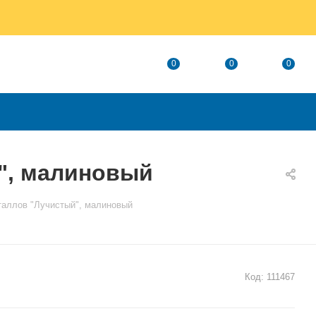
0
0
0
", малиновый
таллов "Лучистый", малиновый
Код:
111467