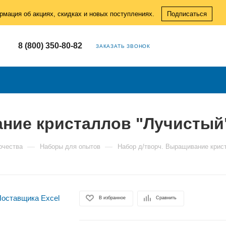
рмация об акциях, скидках и новых поступлениях.
Подписаться
8 (800) 350-80-82
ЗАКАЗАТЬ ЗВОНОК
ание кристаллов "Лучистый
—
—
рчества
Наборы для опытов
Набор д/творч. Выращивание крис
В избранное
Сравнить