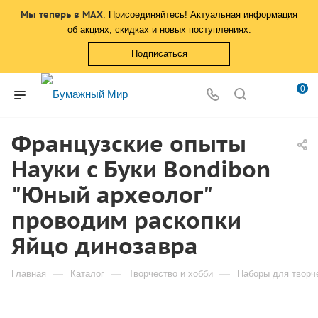
Мы теперь в MAX
. Присоединяйтесь! Актуальная информация
об акциях, скидках и новых поступлениях.
Подписаться
0
Французские опыты
Науки с Буки Bondibon
"Юный археолог"
проводим раскопки
Яйцо динозавра
—
—
—
Главная
Каталог
Творчество и хобби
Наборы для творч