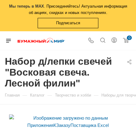
Мы теперь в MAX
. Присоединяйтесь! Актуальная информация
об акциях, скидках и новых поступлениях.
Подписаться
0
Набор д/лепки свечей
"Восковая свеча.
Лесной филин"
—
—
—
Главная
Каталог
Творчество и хобби
Наборы для творч