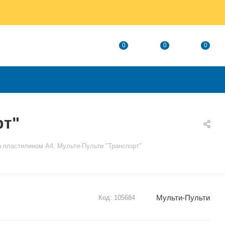
0
0
0
рт"
 пластилином A4, Мульти-Пульти "Транспорт"
Мульти-Пульти
Код:
105684