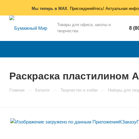
Мы теперь в MAX
. Присоединяйтесь! Актуальная инфо
Товары для офиса, школы и
8 (8
творчества
Раскраска пластилином A
—
—
—
Главная
Каталог
Творчество и хобби
Наборы для тво