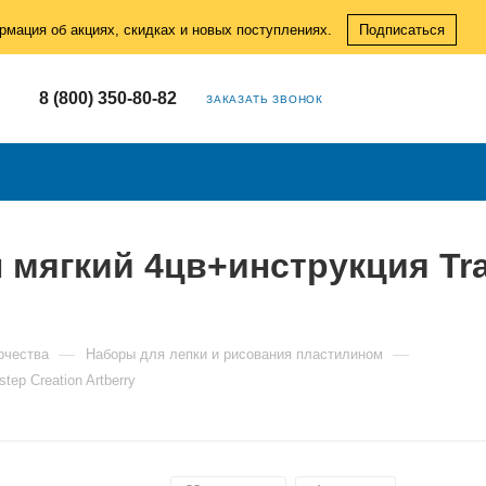
рмация об акциях, скидках и новых поступлениях.
Подписаться
8 (800) 350-80-82
ЗАКАЗАТЬ ЗВОНОК
 мягкий 4цв+инструкция Tra
—
—
рчества
Наборы для лепки и рисования пластилином
tep Сreation Artberry