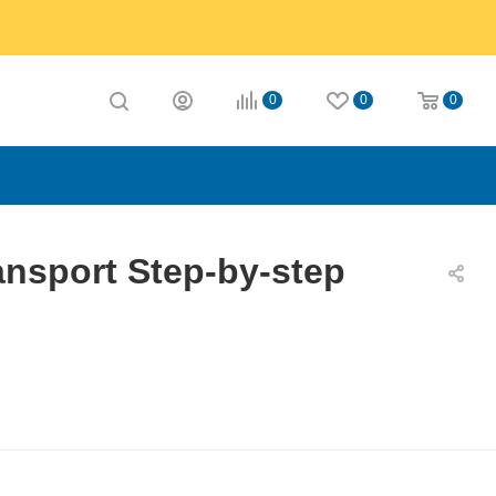
0
0
0
nsport Step-by-step