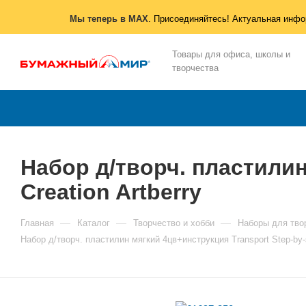
Мы теперь в MAX
. Присоединяйтесь! Актуальная инфо
Товары для офиса, школы и
творчества
Набор д/творч. пластилин
Сreation Artberry
—
—
—
Главная
Каталог
Творчество и хобби
Наборы для тво
Набор д/творч. пластилин мягкий 4цв+инструкция Transport Step-by-s