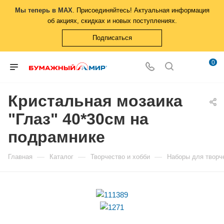
Мы теперь в MAX
. Присоединяйтесь! Актуальная информация
об акциях, скидках и новых поступлениях.
Подписаться
0
Кристальная мозаика
"Глаз" 40*30см на
подрамнике
—
—
—
Главная
Каталог
Творчество и хобби
Наборы для творч