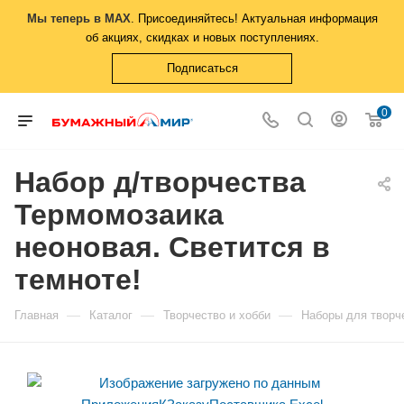
Мы теперь в MAX
. Присоединяйтесь! Актуальная информация
об акциях, скидках и новых поступлениях.
Подписаться
0
Набор д/творчества
Термомозаика
неоновая. Светится в
темноте!
—
—
—
Главная
Каталог
Творчество и хобби
Наборы для творч