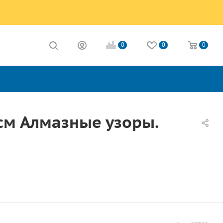
0
0
0
 см Алмазные узоры.