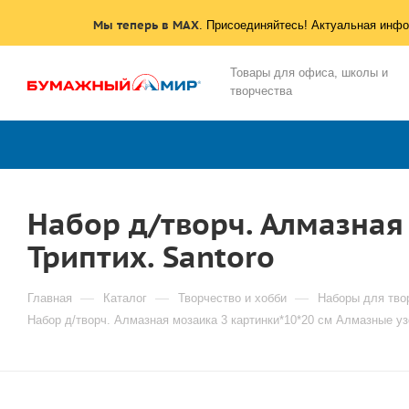
Мы теперь в MAX
. Присоединяйтесь! Актуальная инфо
Товары для офиса, школы и
творчества
Набор д/творч. Алмазная
Триптих. Santoro
—
—
—
Главная
Каталог
Творчество и хобби
Наборы для тво
Набор д/творч. Алмазная мозаика 3 картинки*10*20 см Алмазные уз