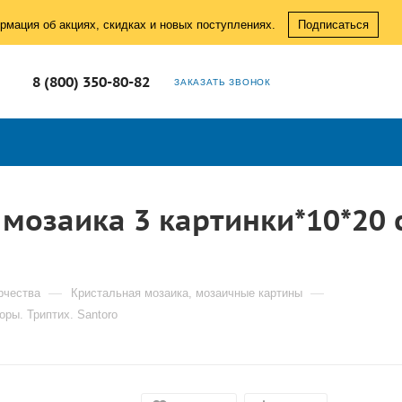
рмация об акциях, скидках и новых поступлениях.
Подписаться
8 (800) 350-80-82
ЗАКАЗАТЬ ЗВОНОК
 мозаика 3 картинки*10*20
—
—
рчества
Кристальная мозаика, мозаичные картины
оры. Триптих. Santoro