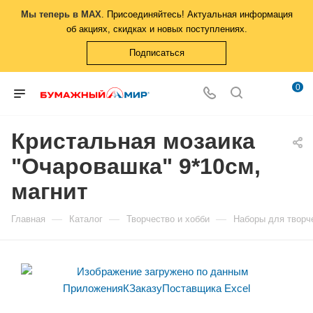
Мы теперь в MAX
. Присоединяйтесь! Актуальная информация
об акциях, скидках и новых поступлениях.
Подписаться
0
Кристальная мозаика
"Очаровашка" 9*10см,
магнит
—
—
—
Главная
Каталог
Творчество и хобби
Наборы для творч