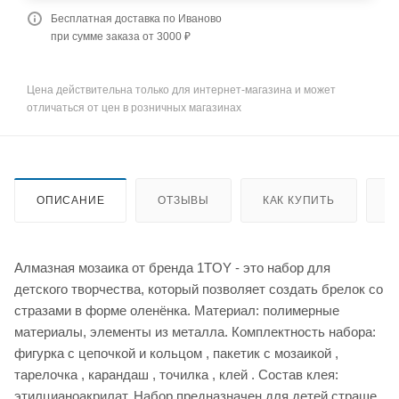
Бесплатная доставка по Иваново
при сумме заказа от 3000 ₽
Цена действительна только для интернет-магазина и может
отличаться от цен в розничных магазинах
ОПИСАНИЕ
ОТЗЫВЫ
КАК КУПИТЬ
О
Алмазная мозаика от бренда 1TOY - это набор для
детского творчества, который позволяет создать брелок со
стразами в форме оленёнка. Материал: полимерные
материалы, элементы из металла. Комплектность набора:
фигурка с цепочкой и кольцом , пакетик с мозаикой ,
тарелочка , карандаш , точилка , клей . Состав клея:
этилцианоакрилат. Набор предназначен для детей страше