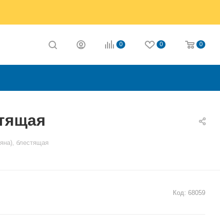
0
0
0
стящая
ляна), блестящая
Код:
68059