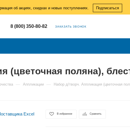
рмация об акциях, скидках и новых поступлениях.
Подписаться
8 (800) 350-80-82
ЗАКАЗАТЬ ЗВОНОК
ия (цветочная поляна), бле
—
—
рчества
Аппликации
Набор д/творч. Аппликация (цветочная по
В избранное
Сравнить