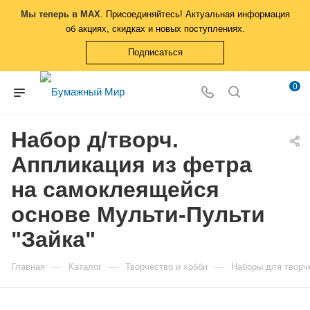
Мы теперь в MAX
. Присоединяйтесь! Актуальная информация
об акциях, скидках и новых поступлениях.
Подписаться
0
Набор д/творч.
Аппликация из фетра
на самоклеящейся
основе Мульти-Пульти
"Зайка"
—
—
—
Главная
Каталог
Творчество и хобби
Наборы для творч