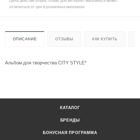
Цена действительна только для интернет-магазина и может
отличаться от цен в розничных магазинах
ОПИСАНИЕ
ОТЗЫВЫ
КАК КУПИТЬ
О
Альбом для творчества CITY STYLE*
КАТАЛОГ
БРЕНДЫ
БОНУСНАЯ ПРОГРАММА