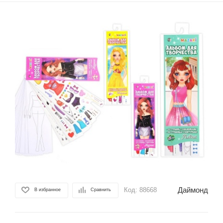
Даймонд
Код:
88668
В избранное
Сравнить