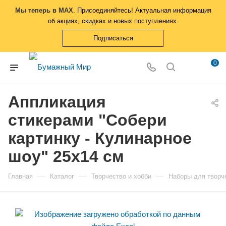
Мы теперь в MAX
. Присоединяйтесь! Актуальная информация
об акциях, скидках и новых поступлениях.
Подписаться
0
Аппликация
стикерами "Собери
картинку - Кулинарное
шоу" 25х14 см
—
—
—
Главная
Каталог
Творчество и хобби
Наборы для творч