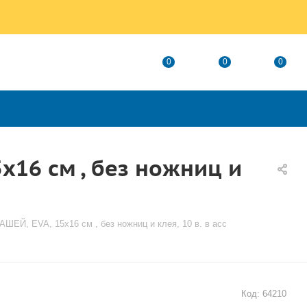
0
0
0
16 см , без ножниц и
Й, EVA, 15х16 см , без ножниц и клея, 10 в. в асс
Код:
64210