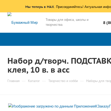
Мы теперь в MAX
. Присоединяйтесь! Актуальная инфо
Товары для офиса, школы и
8 (8
творчества
Набор д/творч. ПОДСТАВК
клея, 10 в. в асс
—
—
—
Главная
Каталог
Творчество и хобби
Наборы для тво