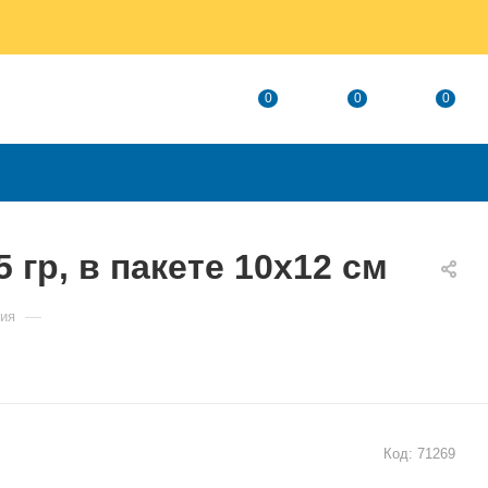
0
0
0
р, в пакете 10х12 см
—
ния
Код:
71269