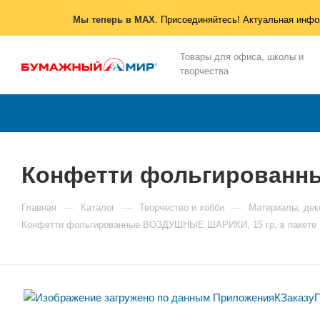
Мы теперь в MAX
. Присоединяйтесь! Актуальная инфо
Товары для офиса, школы и
творчества
Конфетти фольгированны
—
—
—
Главная
Каталог
Творчество и хобби
Материалы, дек
Конфетти фольгированные ВОЗДУШНЫЕ ШАРИКИ, 15 гр, в пакете 