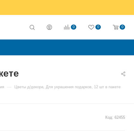
0
0
0
кете
—
ния
Цветы д/декора, Для украшения подарков, 12 шт в пакете
Код:
62455