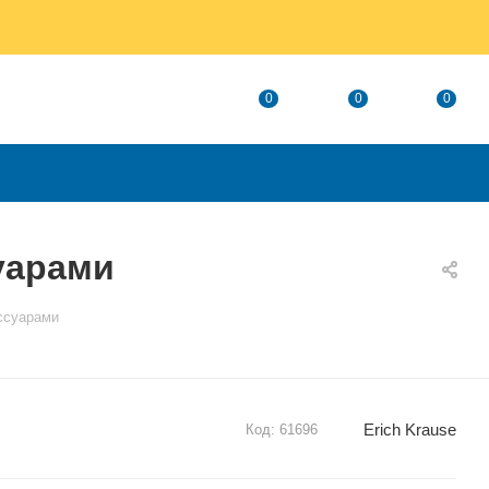
0
0
0
суарами
ессуарами
Erich Krause
Код:
61696