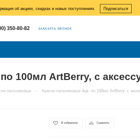
рмация об акциях, скидках и новых поступлениях.
Подписаться
00) 350-80-82
ЗАКАЗАТЬ ЗВОНОК
по 100мл ArtBerry, с аксес
—
ски пальчиковые
Краски пальчиковые 4цв. по 100мл ArtBerry, с акс
В избранное
Сравнить