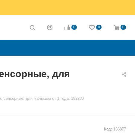
0
0
0
енсорные, для
 сенсорные, для малышей от 1 года, 192280
Код:
166877