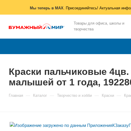
Мы теперь в MAX
. Присоединяйтесь! Актуальная инфо
Товары для офиса, школы и
творчества
Краски пальчиковые 4цв.
малышей от 1 года, 19228
—
—
—
—
Главная
Каталог
Творчество и хобби
Краски
Кра