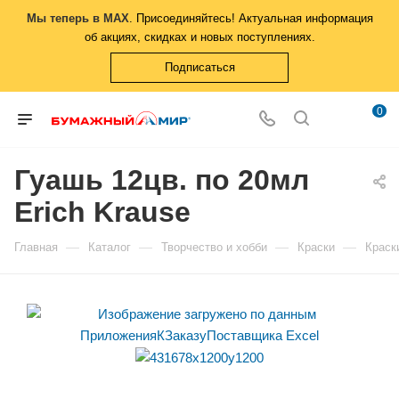
Мы теперь в MAX
. Присоединяйтесь! Актуальная информация
об акциях, скидках и новых поступлениях.
Подписаться
0
Гуашь 12цв. по 20мл
Erich Krause
—
—
—
—
Главная
Каталог
Творчество и хобби
Краски
Краск