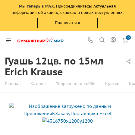
Мы теперь в MAX
. Присоединяйтесь! Актуальная
информация об акциях, скидках и новых поступлениях.
Подписаться
0
Гуашь 12цв. по 15мл
Erich Krause
—
—
—
—
Главная
Каталог
Творчество и хобби
Краски
Кр