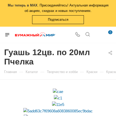
Мы теперь в MAX
. Присоединяйтесь! Актуальная информация
об акциях, скидках и новых поступлениях.
Подписаться
0
Гуашь 12цв. по 20мл
Пчелка
—
—
—
—
Главная
Каталог
Творчество и хобби
Краски
Краск