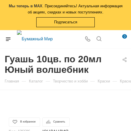
Мы теперь в MAX
. Присоединяйтесь! Актуальная информация
об акциях, скидках и новых поступлениях.
Подписаться
0
Гуашь 10цв. по 20мл
Юный волшебник
—
—
—
—
Главная
Каталог
Творчество и хобби
Краски
Краск
В избранное
Сравнить