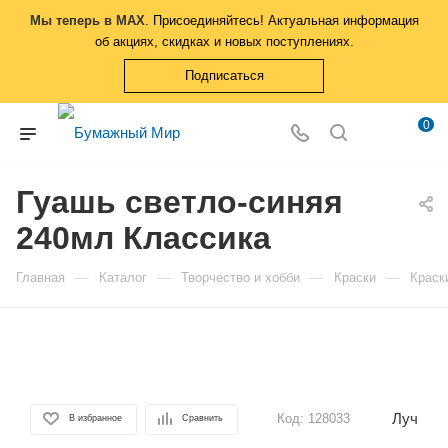
Мы теперь в MAX
. Присоединяйтесь! Актуальная информация
об акциях, скидках и новых поступлениях.
Подписаться
0
Гуашь светло-синяя
240мл Классика
—
—
—
—
Главная
Каталог
Творчество и хобби
Краски
Краск
Луч
Код:
128033
В избранное
Сравнить