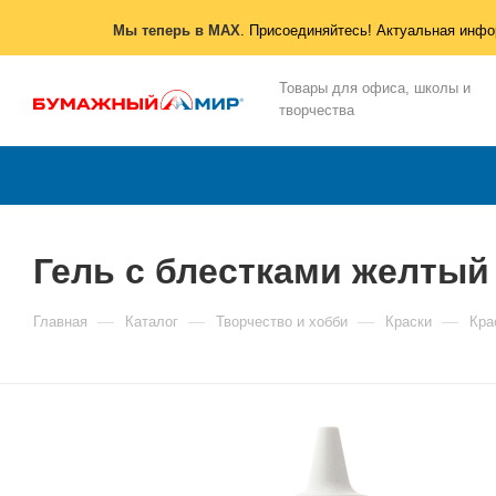
Мы теперь в MAX
. Присоединяйтесь! Актуальная инфо
Товары для офиса, школы и
творчества
Гель с блестками желтый
—
—
—
—
Главная
Каталог
Творчество и хобби
Краски
Кра