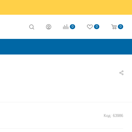
0
0
0
Код:
63986