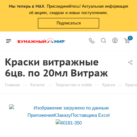
Мы теперь в MAX
. Присоединяйтесь! Актуальная информация
об акциях, скидках и новых поступлениях.
Подписаться
0
Краски витражные
6цв. по 20мл Витраж
—
—
—
—
Главная
Каталог
Творчество и хобби
Краски
Краск