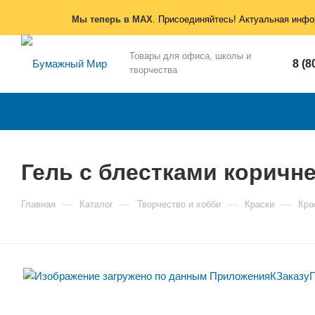
Мы теперь в MAX
. Присоединяйтесь! Актуальная инфо
Товары для офиса, школы и
8 (8
творчества
Гель с блестками коричн
—
—
—
—
Главная
Каталог
Творчество и хобби
Краски
Кра