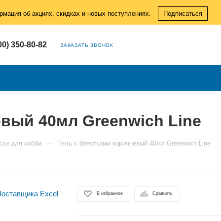
рмация об акциях, скидках и новых поступлениях.
Подписаться
00) 350-80-82
ЗАКАЗАТЬ ЗВОНОК
евый 40мл Greenwich Line
—
ски для хобби
Гель с блестками коричневый 40мл Greenwich Line
В избранное
Сравнить