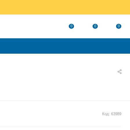
0
0
0
Код:
63989