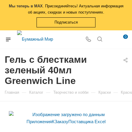
Мы теперь в MAX
. Присоединяйтесь! Актуальная информация
об акциях, скидках и новых поступлениях.
Подписаться
0
Гель с блестками
зеленый 40мл
Greenwich Line
—
—
—
—
Главная
Каталог
Творчество и хобби
Краски
Краск