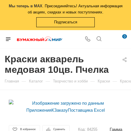
Мы теперь в MAX
. Присоединяйтесь! Актуальная информация
об акциях, скидках и новых поступлениях.
Подписаться
0
Краски акварель
медовая 10цв. Пчелка
—
—
—
—
Главная
Каталог
Творчество и хобби
Краски
Краск
Гамма
Код:
84255
В избранное
Сравнить