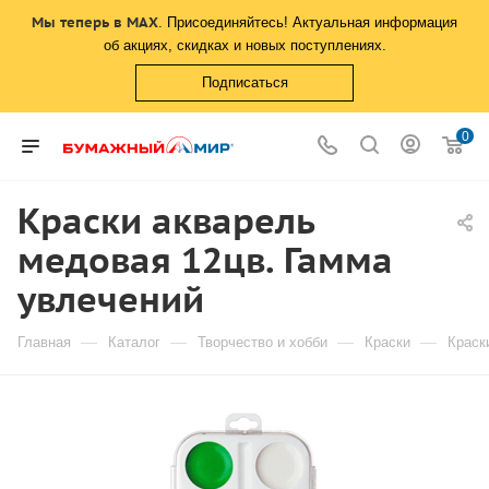
Мы теперь в MAX
. Присоединяйтесь! Актуальная информация
об акциях, скидках и новых поступлениях.
Подписаться
0
Краски акварель
медовая 12цв. Гамма
увлечений
—
—
—
—
Главная
Каталог
Творчество и хобби
Краски
Краск