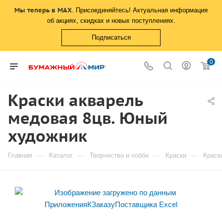
Мы теперь в MAX
. Присоединяйтесь! Актуальная информация
об акциях, скидках и новых поступлениях.
Подписаться
0
Краски акварель
медовая 8цв. Юный
художник
—
—
—
—
Главная
Каталог
Творчество и хобби
Краски
Краск