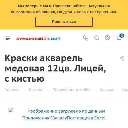
Мы теперь в MAX
. Присоединяйтесь! Актуальная
информация об акциях, скидках и новых поступлениях.
Подписаться
0
Краски акварель
медовая 12цв. Лицей,
с кистью
—
—
—
—
Главная
Каталог
Творчество и хобби
Краски
Кр