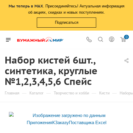
Мы теперь в MAX
. Присоединяйтесь! Актуальная информация
об акциях, скидках и новых поступлениях.
Подписаться
0
Набор кистей 6шт.,
синтетика, круглые
№1,2,3,4,5,6 Спейс
—
—
—
—
Главная
Каталог
Творчество и хобби
Кисти
Наборы