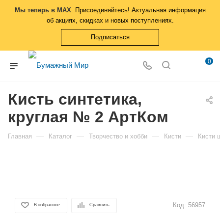
Мы теперь в MAX
. Присоединяйтесь! Актуальная информация
об акциях, скидках и новых поступлениях.
Подписаться
0
Кисть синтетика,
круглая № 2 АртКом
—
—
—
—
Главная
Каталог
Творчество и хобби
Кисти
Кисти 
Код:
56957
В избранное
Сравнить