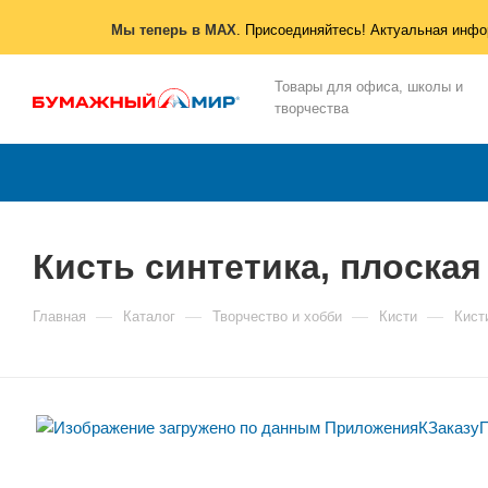
Мы теперь в MAX
. Присоединяйтесь! Актуальная инфо
Товары для офиса, школы и
творчества
Кисть синтетика, плоска
—
—
—
—
Главная
Каталог
Творчество и хобби
Кисти
Кист