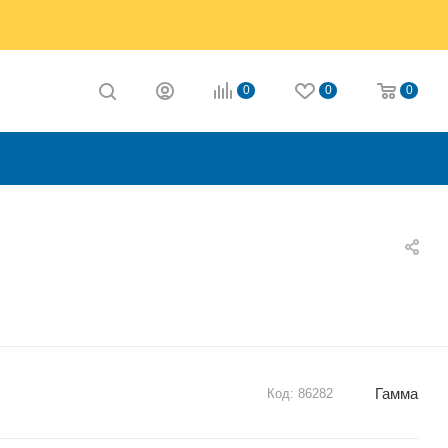
0
0
0
Гамма
Код:
86282