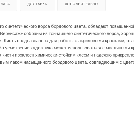
ЛАТА
ДОСТАВКА
ДОПОЛНИТЕЛЬНО
го синтетического ворса бордового цвета, обладают повышенно
«Вернисаж» собраны из тончайшего синтетического ворса, хоро
к. Кисть предназначена для работы с акриловыми красками, от
 На усмотрение художника может использоваться с масляными к
 кисти проклеен химически-стойким клеем и надежно прикрепле
евым лаком насыщенного бордового цвета, совпадающим с цвето