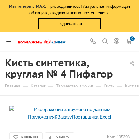
Мы теперь в MAX
. Присоединяйтесь! Актуальная информация
об акциях, скидках и новых поступлениях.
Подписаться
0
Кисть синтетика,
круглая № 4 Пифагор
—
—
—
—
Главная
Каталог
Творчество и хобби
Кисти
Кисти 
Код:
105398
В избранное
Сравнить