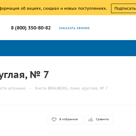
нформация об акциях, скидках и новых поступлениях.
Подписать
8 (800) 350-80-82
ЗАКАЗАТЬ ЗВОНОК
углая, № 7
—
исти штучные
Кисть BRAUBERG, пони, круглая, № 7
В избранное
Сравнить