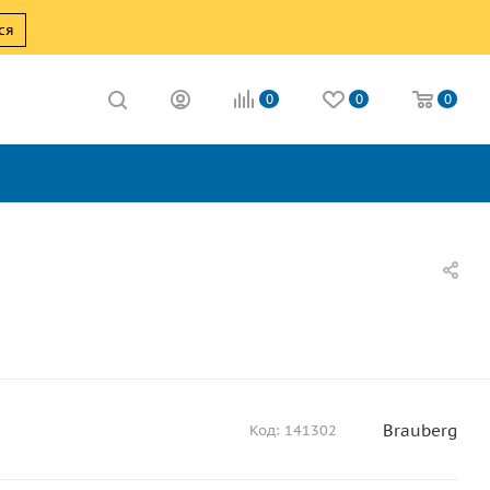
ся
0
0
0
Brauberg
Код:
141302