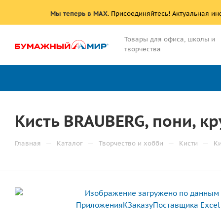
Мы теперь в MAX
. Присоединяйтесь! Актуальная и
Товары для офиса, школы и
творчества
Кисть BRAUBERG, пони, кр
—
—
—
—
Главная
Каталог
Творчество и хобби
Кисти
К