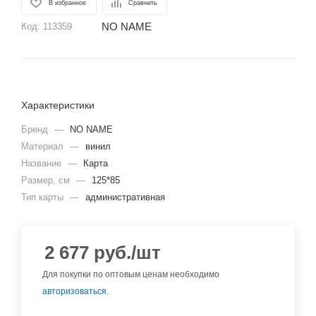
В избранное
Сравнить
NO NAME
Код:
113359
Характеристики
Бренд
—
NO NAME
Материал
—
винил
Название
—
Карта
Размер, см
—
125*85
Тип карты
—
административная
2 677
руб.
/шт
Для покупки по оптовым ценам необходимо
авторизоваться
.