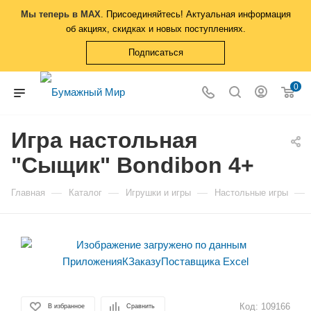
Мы теперь в MAX
. Присоединяйтесь! Актуальная информация
об акциях, скидках и новых поступлениях.
Подписаться
0
Игра настольная
"Сыщик" Bondibon 4+
—
—
—
—
Главная
Каталог
Игрушки и игры
Настольные игры
Код:
109166
В избранное
Сравнить