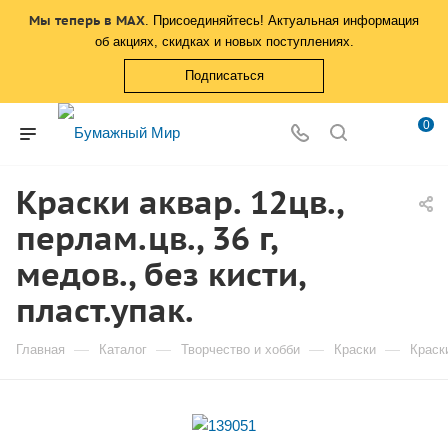
Мы теперь в MAX
. Присоединяйтесь! Актуальная информация
об акциях, скидках и новых поступлениях.
Подписаться
0
Краски аквар. 12цв.,
перлам.цв., 36 г,
медов., без кисти,
пласт.упак.
—
—
—
—
Главная
Каталог
Творчество и хобби
Краски
Краск